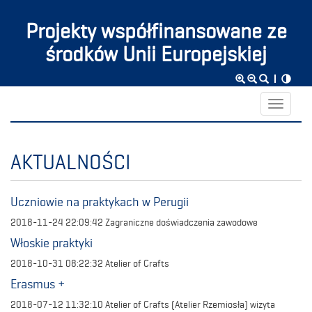
Projekty współfinansowane ze
środków Unii Europejskiej
Toggle
navigati
AKTUALNOŚCI
Uczniowie na praktykach w Perugii
2018-11-24 22:09:42
Zagraniczne doświadczenia zawodowe
Włoskie praktyki
2018-10-31 08:22:32
Atelier of Crafts
Erasmus +
2018-07-12 11:32:10
Atelier of Crafts (Atelier Rzemiosła) wizyta