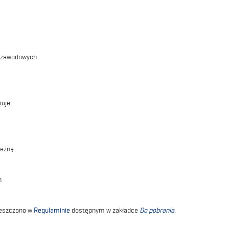
ji zawodowych
uje:
leżną
h
ieszczono w
Regulaminie
dostępnym w zakładce
Do pobrania.