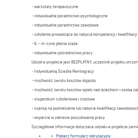
- warsztaty terapeutyczne
- indywidualne poradnictwo psychologiczne
- indywidualne poradnictwo zawodowe
- szkolenia prowadzące do nabycia kompetencji i kwalifikac
- 6 – m-czne płatne staże
- indywidualne pośrednictwo pracy
Udział w projekcie jest BEZPŁATNY, uczestnik projektu otrzym
- Indywidualną Ścieżka Reintegracji
- możliwość zwrotu kosztów dojazdu
- możliwość zwrotu kosztów opieki nad dzieckiem i osobą za
- stypendium szkoleniowe i stażowe
- szansę na podniesienie lub nabycie kwalifikacji zawodowyc
- wsparcie w zakresie poszukiwania pracy
Szczegółowe informacje dotyczace udziału w projekcie zam
Pobierz formularz rekrutacyjny