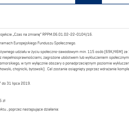
 projekcie „Czas na zmianę” RPPM.06.01.02-22-0104/16.
 w ramach Europejskiego Funduszu Społecznego.
i aktywnego udziału w życiu społeczno-zawodowym min. 115 osób (69K/46M) ze
 z niepełnosprawnościami, zagrożone ubóstwem lub wykluczeniem społecznym
pomorskiego, w tym wyłącznie obszary o ponadprzeciętnym poziomie wykluczen
chowski, chojnicki, bytowski) . Cel zostanie osiągnięty poprzez wdrażanie komp
 do 31 lipca 2019.
 zł
tu , poprzez następujące działania: