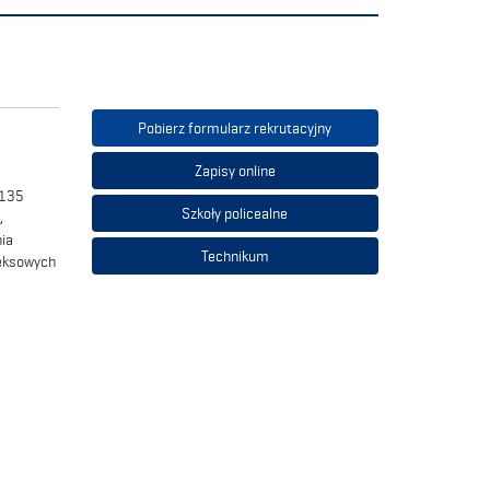
Pobierz formularz rekrutacyjny
Zapisy online
 135
Szkoły policealne
,
ia
Technikum
leksowych