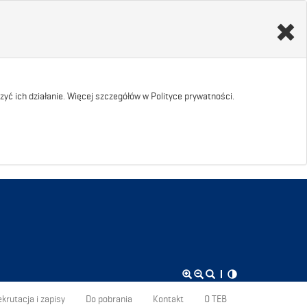
yć ich działanie. Więcej szczegółów w Polityce prywatności.
krutacja i zapisy
Do pobrania
Kontakt
O TEB